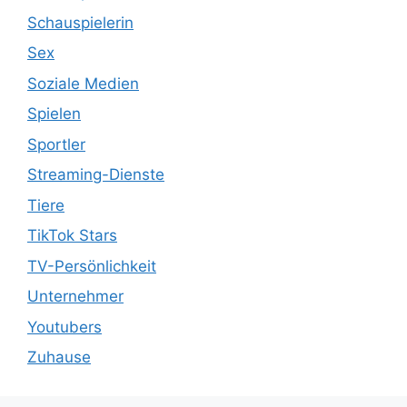
Schauspielerin
Sex
Soziale Medien
Spielen
Sportler
Streaming-Dienste
Tiere
TikTok Stars
TV-Persönlichkeit
Unternehmer
Youtubers
Zuhause