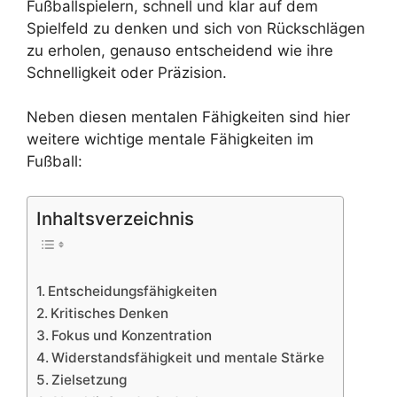
Fußballspielern, schnell und klar auf dem
Spielfeld zu denken und sich von Rückschlägen
zu erholen, genauso entscheidend wie ihre
Schnelligkeit oder Präzision.
Neben diesen mentalen Fähigkeiten sind hier
weitere wichtige mentale Fähigkeiten im
Fußball:
Inhaltsverzeichnis
Entscheidungsfähigkeiten
Kritisches Denken
Fokus und Konzentration
Widerstandsfähigkeit und mentale Stärke
Zielsetzung