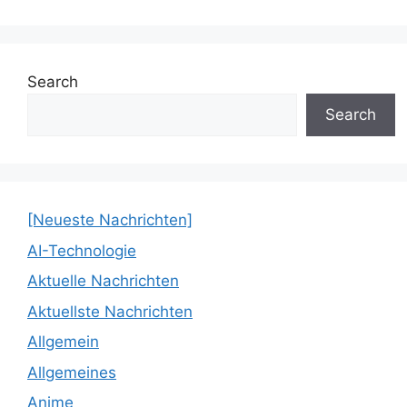
Search
Search
[Neueste Nachrichten]
AI-Technologie
Aktuelle Nachrichten
Aktuellste Nachrichten
Allgemein
Allgemeines
Anime