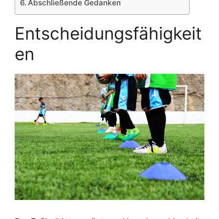
Abschließende Gedanken
Entscheidungsfähigkeit
en