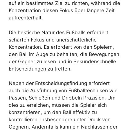
auf ein bestimmtes Ziel zu richten, während die
Konzentration diesen Fokus über längere Zeit
aufrechterhält.
Die hektische Natur des Fußballs erfordert
scharfen Fokus und unerschütterliche
Konzentration. Es erfordert von den Spielern,
den Ball im Auge zu behalten, die Bewegungen
der Gegner zu lesen und in Sekundenschnelle
Entscheidungen zu treffen.
Neben der Entscheidungsfindung erfordert
auch die Ausführung von Fußballtechniken wie
Passen, Schießen und Dribbeln Präzision. Um
dies zu erreichen, müssen die Spieler sich
konzentrieren, um den Ball effektiv zu
kontrollieren, insbesondere unter Druck von
Gegnern. Andernfalls kann ein Nachlassen der