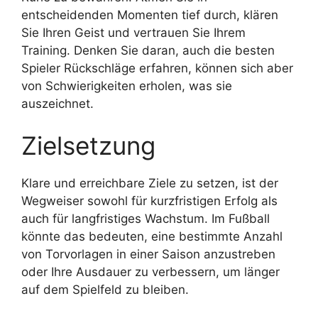
entscheidenden Momenten tief durch, klären
Sie Ihren Geist und vertrauen Sie Ihrem
Training. Denken Sie daran, auch die besten
Spieler Rückschläge erfahren, können sich aber
von Schwierigkeiten erholen, was sie
auszeichnet.
Zielsetzung
Klare und erreichbare Ziele zu setzen, ist der
Wegweiser sowohl für kurzfristigen Erfolg als
auch für langfristiges Wachstum. Im Fußball
könnte das bedeuten, eine bestimmte Anzahl
von Torvorlagen in einer Saison anzustreben
oder Ihre Ausdauer zu verbessern, um länger
auf dem Spielfeld zu bleiben.