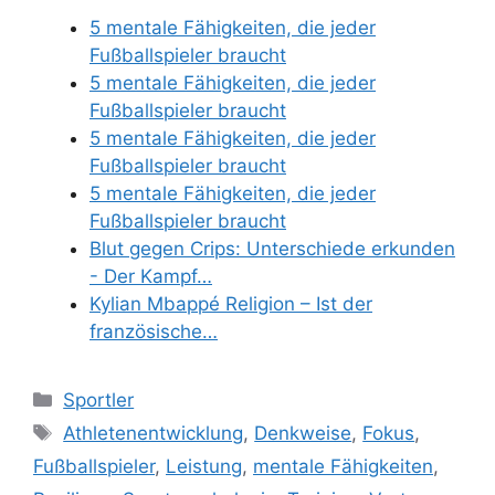
5 mentale Fähigkeiten, die jeder
Fußballspieler braucht
5 mentale Fähigkeiten, die jeder
Fußballspieler braucht
5 mentale Fähigkeiten, die jeder
Fußballspieler braucht
5 mentale Fähigkeiten, die jeder
Fußballspieler braucht
Blut gegen Crips: Unterschiede erkunden
- Der Kampf…
Kylian Mbappé Religion – Ist der
französische…
Categories
Sportler
Tags
Athletenentwicklung
,
Denkweise
,
Fokus
,
Fußballspieler
,
Leistung
,
mentale Fähigkeiten
,