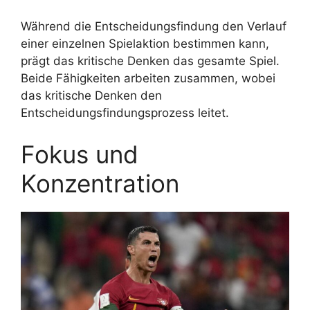
Während die Entscheidungsfindung den Verlauf
einer einzelnen Spielaktion bestimmen kann,
prägt das kritische Denken das gesamte Spiel.
Beide Fähigkeiten arbeiten zusammen, wobei
das kritische Denken den
Entscheidungsfindungsprozess leitet.
Fokus und
Konzentration