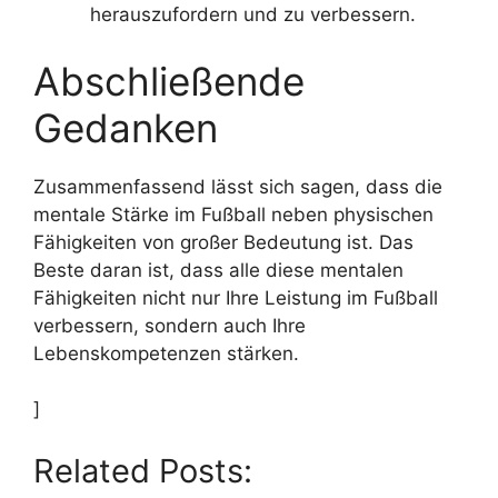
herauszufordern und zu verbessern.
Abschließende
Gedanken
Zusammenfassend lässt sich sagen, dass die
mentale Stärke im Fußball neben physischen
Fähigkeiten von großer Bedeutung ist. Das
Beste daran ist, dass alle diese mentalen
Fähigkeiten nicht nur Ihre Leistung im Fußball
verbessern, sondern auch Ihre
Lebenskompetenzen stärken.
]
Related Posts: