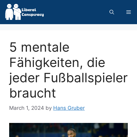
Skip
to
Me
content
5 mentale
Fähigkeiten, die
jeder Fußballspieler
braucht
March 1, 2024
by
Hans Gruber