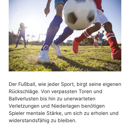
Der Fußball, wie jeder Sport, birgt seine eigenen
Rückschläge. Von verpassten Toren und
Ballverlusten bis hin zu unerwarteten
Verletzungen und Niederlagen benötigen
Spieler mentale Stärke, um sich zu erholen und
widerstandsfähig zu bleiben.