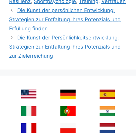
Resilienz
,
Sportpsychologie
,
Training
,
Vertrauen
Die Kunst der persönlichen Entwicklung:
Strategien zur Entfaltung Ihres Potenzials und
Erfüllung finden
Die Kunst der Persönlichkeitsentwicklung:
Strategien zur Entfaltung Ihres Potenzials und
zur Zielerreichung