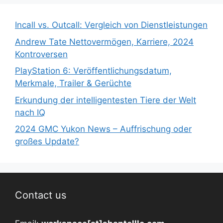
Incall vs. Outcall: Vergleich von Dienstleistungen
Andrew Tate Nettovermögen, Karriere, 2024
Kontroversen
PlayStation 6: Veröffentlichungsdatum,
Merkmale, Trailer & Gerüchte
Erkundung der intelligentesten Tiere der Welt
nach IQ
2024 GMC Yukon News – Auffrischung oder
großes Update?
Contact us