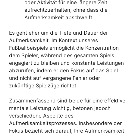
oder Aktivität für eine längere Zeit
aufrechtzuerhalten, ohne dass die
Aufmerksamkeit abschweift.
Es geht eher um die Tiefe und Dauer der
Aufmerksamkeit. Im Kontext unseres
Fußballbeispiels ermöglicht die Konzentration
dem Spieler, während des gesamten Spiels
engagiert zu bleiben und konstante Leistungen
abzurufen, indem er den Fokus auf das Spiel
und nicht auf vergangene Fehler oder
zukünftige Spielzüge richtet.
Zusammenfassend sind beide für eine effektive
mentale Leistung wichtig, betonen jedoch
verschiedene Aspekte des
Aufmerksamkeitsprozesses. Insbesondere der
Fokus bezieht sich darauf, Ihre Aufmerksamkeit