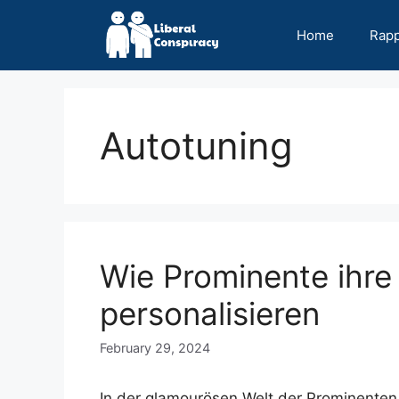
Skip
to
Home
Rap
content
Autotuning
Wie Prominente ihre
personalisieren
February 29, 2024
In der glamourösen Welt der Prominenten 