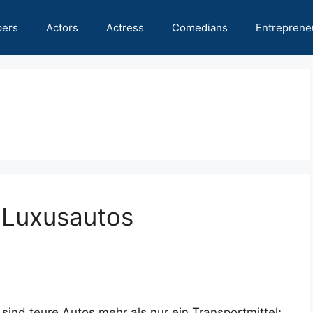
pers
Actors
Actress
Comedians
Entreprene
 Luxusautos
sind teure Autos mehr als nur ein Transportmittel;