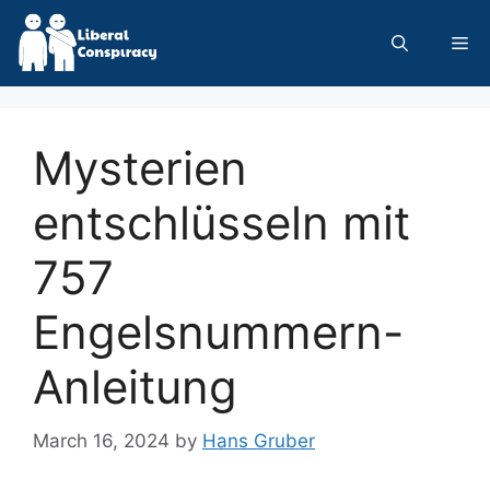
Skip
to
Me
content
Mysterien
entschlüsseln mit
757
Engelsnummern-
Anleitung
March 16, 2024
by
Hans Gruber