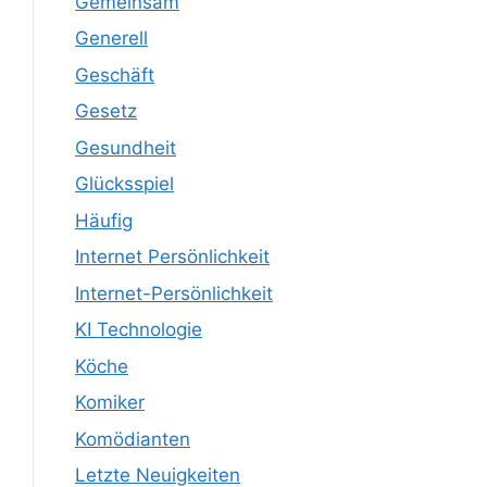
Gemeinsam
Generell
Geschäft
Gesetz
Gesundheit
Glücksspiel
Häufig
Internet Persönlichkeit
Internet-Persönlichkeit
KI Technologie
Köche
Komiker
Komödianten
Letzte Neuigkeiten