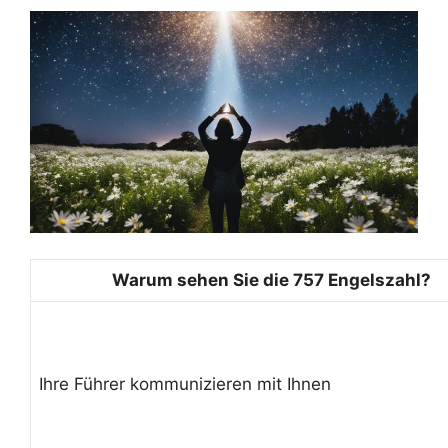
Warum sehen Sie die 757 Engelszahl?
Ihre Führer kommunizieren mit Ihnen