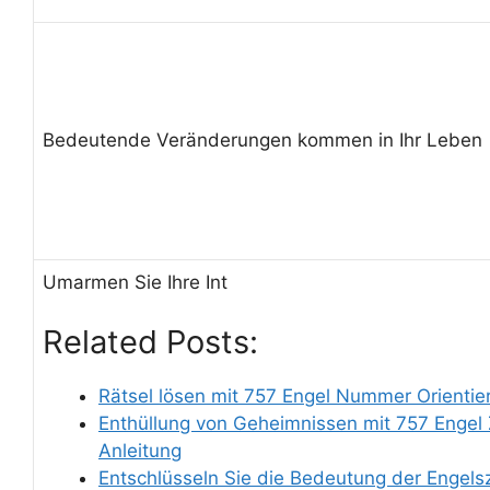
Bedeutende Veränderungen kommen in Ihr Leben
Umarmen Sie Ihre Int
Related Posts:
Rätsel lösen mit 757 Engel Nummer Orientie
Enthüllung von Geheimnissen mit 757 Engel 
Anleitung
Entschlüsseln Sie die Bedeutung der Engels