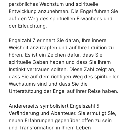
persönliches Wachstum und spirituelle
Entwicklung anzunehmen. Die Engel führen Sie
auf den Weg des spirituellen Erwachens und
der Erleuchtung.
Engelzahl 7 erinnert Sie daran, Ihre innere
Weisheit anzuzapfen und auf Ihre Intuition zu
hören. Es ist ein Zeichen dafür, dass Sie
spirituelle Gaben haben und dass Sie Ihrem
Instinkt vertrauen sollten. Diese Zahl zeigt an,
dass Sie auf dem richtigen Weg des spirituellen
Wachstums sind und dass Sie die
Unterstützung der Engel auf Ihrer Reise haben.
Andererseits symbolisiert Engelszahl 5
Veränderung und Abenteuer. Sie ermutigt Sie,
neuen Erfahrungen gegenüber offen zu sein
und Transformation in Ihrem Leben