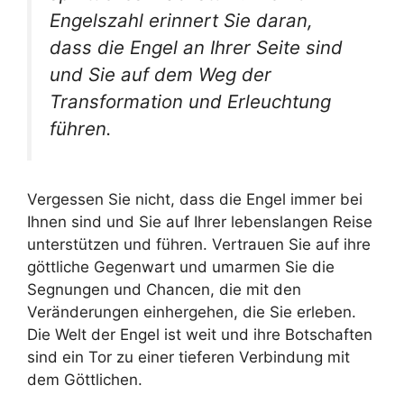
Engelszahl erinnert Sie daran,
dass die Engel an Ihrer Seite sind
und Sie auf dem Weg der
Transformation und Erleuchtung
führen.
Vergessen Sie nicht, dass die Engel immer bei
Ihnen sind und Sie auf Ihrer lebenslangen Reise
unterstützen und führen. Vertrauen Sie auf ihre
göttliche Gegenwart und umarmen Sie die
Segnungen und Chancen, die mit den
Veränderungen einhergehen, die Sie erleben.
Die Welt der Engel ist weit und ihre Botschaften
sind ein Tor zu einer tieferen Verbindung mit
dem Göttlichen.