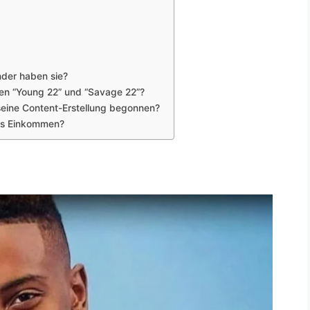
nder haben sie?
n “Young 22” und “Savage 22”?
seine Content-Erstellung begonnen?
kes Einkommen?