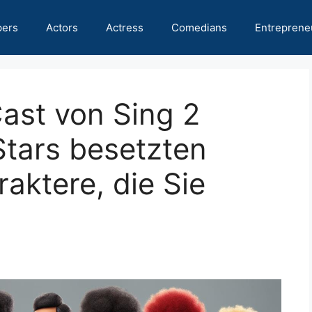
pers
Actors
Actress
Comedians
Entreprene
ast von Sing 2
Stars besetzten
aktere, die Sie