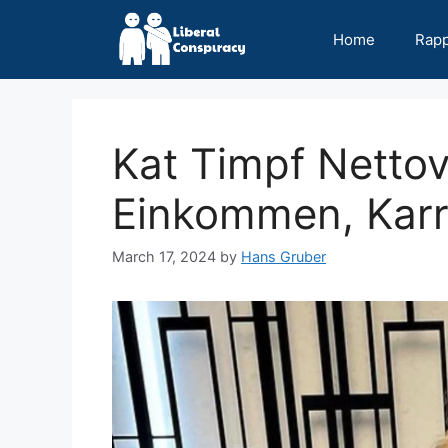
Skip
to
Home
Rap
content
Kat Timpf Netto
Einkommen, Karri
March 17, 2024
by
Hans Gruber