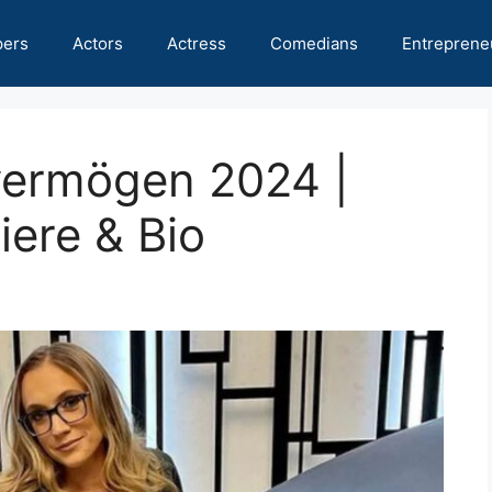
pers
Actors
Actress
Comedians
Entreprene
vermögen 2024 |
ere & Bio