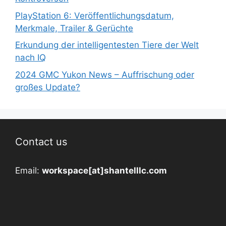
PlayStation 6: Veröffentlichungsdatum,
Merkmale, Trailer & Gerüchte
Erkundung der intelligentesten Tiere der Welt
nach IQ
2024 GMC Yukon News – Auffrischung oder
großes Update?
Contact us
Email:
workspace[at]shantelllc.com