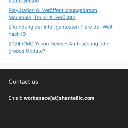
Kontroversen
PlayStation 6: Veröffentlichungsdatum,
Merkmale, Trailer & Gerüchte
Erkundung der intelligentesten Tiere der Welt
nach IQ
2024 GMC Yukon News – Auffrischung oder
großes Update?
Contact us
Email:
workspace[at]shantelllc.com