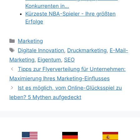
Konkurrenten in…
Kürzeste NBA-Spieler - Ihre größten
Erfolge
Categories
Marketing
Tags
Digitale Innovation
,
Druckmarketing
,
E-Mail-
Marketing
,
Eigentum
,
SEO
Tipps zur Flyerverteilung für Unternehmen:
Maximierung Ihres Marketing-Einflusses
Ist es möglich, vom Online-Glücksspiel zu
leben? 5 Mythen aufgedeckt