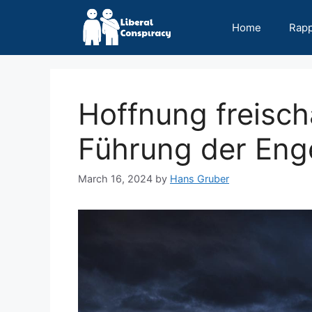
Skip
to
Home
Rap
content
Hoffnung freisch
Führung der Eng
March 16, 2024
by
Hans Gruber