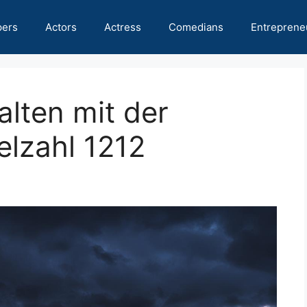
pers
Actors
Actress
Comedians
Entreprene
alten mit der
elzahl 1212