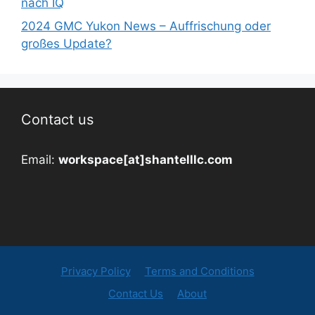
nach IQ
2024 GMC Yukon News – Auffrischung oder
großes Update?
Contact us
Email:
workspace[at]shantelllc.com
Privacy Policy
Terms and Conditions
Contact Us
About