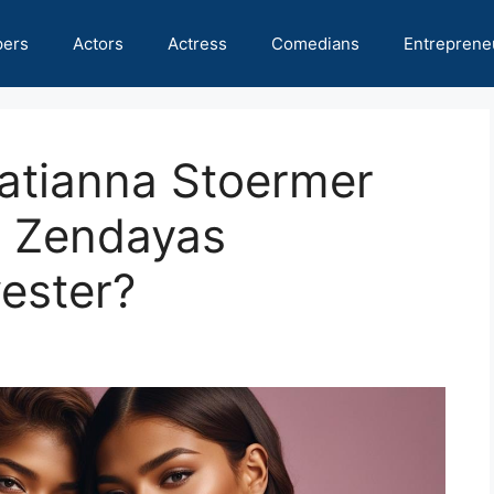
pers
Actors
Actress
Comedians
Entreprene
Katianna Stoermer
t Zendayas
ester?