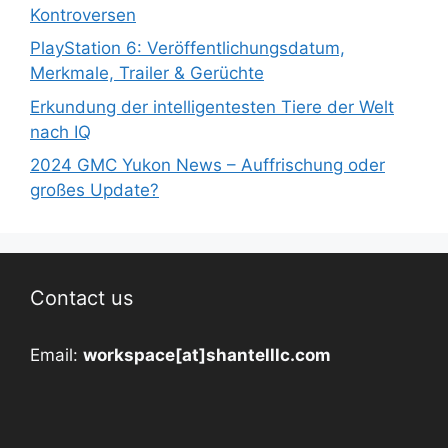
Kontroversen
PlayStation 6: Veröffentlichungsdatum,
Merkmale, Trailer & Gerüchte
Erkundung der intelligentesten Tiere der Welt
nach IQ
2024 GMC Yukon News – Auffrischung oder
großes Update?
Contact us
Email:
workspace[at]shantelllc.com