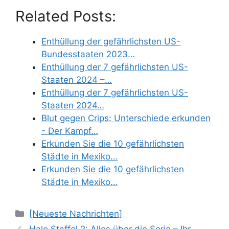
Related Posts:
Enthüllung der gefährlichsten US-
Bundesstaaten 2023…
Enthüllung der 7 gefährlichsten US-
Staaten 2024 –…
Enthüllung der 7 gefährlichsten US-
Staaten 2024…
Blut gegen Crips: Unterschiede erkunden
- Der Kampf…
Erkunden Sie die 10 gefährlichsten
Städte in Mexiko…
Erkunden Sie die 10 gefährlichsten
Städte in Mexiko…
Categories
[Neueste Nachrichten]
Halo Staffel 2: Alles über die Serie – Ihr