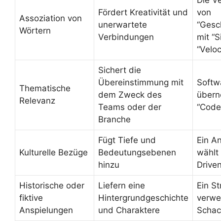
Die V
Fördert Kreativität und
von
Assoziation von
unerwartete
“Gesc
Wörtern
Verbindungen
mit “S
“Veloc
Sichert die
Übereinstimmung mit
Softw
Thematische
dem Zweck des
über
Relevanz
Teams oder der
“Code
Branche
Fügt Tiefe und
Ein A
Kulturelle Bezüge
Bedeutungsebenen
wählt
hinzu
Driven
Historische oder
Liefern eine
Ein S
fiktive
Hintergrundgeschichte
verwe
Anspielungen
und Charaktere
Schac