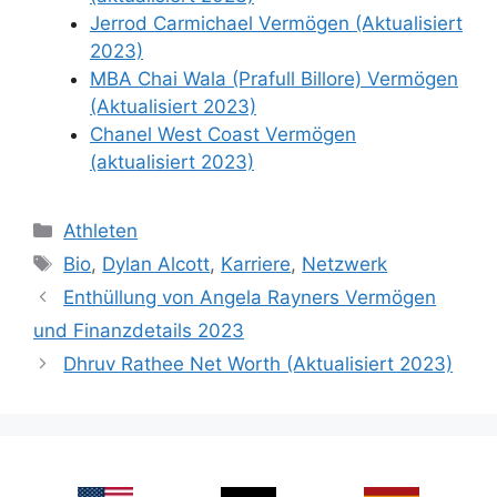
Jerrod Carmichael Vermögen (Aktualisiert
2023)
MBA Chai Wala (Prafull Billore) Vermögen
(Aktualisiert 2023)
Chanel West Coast Vermögen
(aktualisiert 2023)
Categories
Athleten
Tags
Bio
,
Dylan Alcott
,
Karriere
,
Netzwerk
Enthüllung von Angela Rayners Vermögen
und Finanzdetails 2023
Dhruv Rathee Net Worth (Aktualisiert 2023)