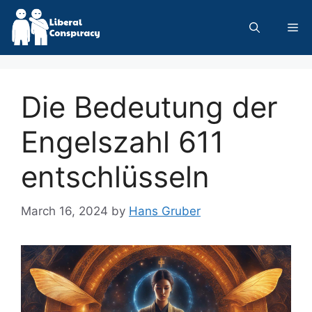
Skip
to
Me
content
Die Bedeutung der
Engelszahl 611
entschlüsseln
March 16, 2024
by
Hans Gruber