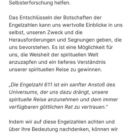
Selbsterforschung helfen.
Das Entschlüsseln der Botschaften der
Engelzahlen kann uns wertvolle Einblicke in uns
selbst, unseren Zweck und die
Herausforderungen und Segnungen geben, die
uns bevorstehen. Es ist eine Möglichkeit für
uns, die Weisheit der spirituellen Welt
anzuzapfen und ein tieferes Verständnis
unserer spirituellen Reise zu gewinnen.
„Die Engelzahl 611 ist ein sanfter Anstoß des
Universums, der uns dazu drängt, unsere
spirituelle Reise anzunehmen und dem immer
verfügbaren göttlichen Rat zu vertrauen.”
Indem wir auf diese Engelzahlen achten und
über ihre Bedeutung nachdenken, können wir