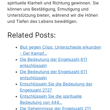
spirituelle Klarheit und Richtung gewinnen. Sie
können uns Bestätigung, Ermutigung und
Unterstützung bieten, während wir die Höhen
und Tiefen des Lebens bewältigen.
Related Posts:
Blut gegen Crips: Unterschiede erkunden
- Der Kampf…
Die Bedeutung der Engelszahl 611
entschlüsseln
Die Bedeutung der Engelszahl 611
entschlüsseln
Entschlüsseln Sie die Bedeutung der
Engelszahl 2727
Entschlüsseln Sie die spirituelle
Bedeutung von 444…
Die Geheimnisse der Engelszahl 211