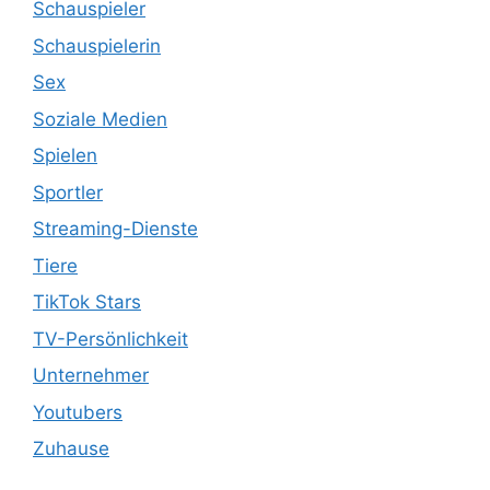
Schauspieler
Schauspielerin
Sex
Soziale Medien
Spielen
Sportler
Streaming-Dienste
Tiere
TikTok Stars
TV-Persönlichkeit
Unternehmer
Youtubers
Zuhause