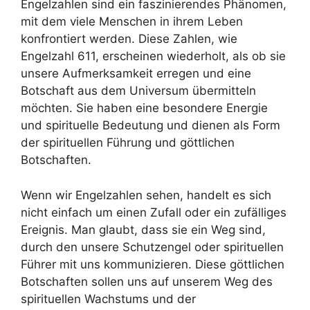
Engelzahlen sind ein faszinierendes Phänomen,
mit dem viele Menschen in ihrem Leben
konfrontiert werden. Diese Zahlen, wie
Engelzahl 611, erscheinen wiederholt, als ob sie
unsere Aufmerksamkeit erregen und eine
Botschaft aus dem Universum übermitteln
möchten. Sie haben eine besondere Energie
und spirituelle Bedeutung und dienen als Form
der spirituellen Führung und göttlichen
Botschaften.
Wenn wir Engelzahlen sehen, handelt es sich
nicht einfach um einen Zufall oder ein zufälliges
Ereignis. Man glaubt, dass sie ein Weg sind,
durch den unsere Schutzengel oder spirituellen
Führer mit uns kommunizieren. Diese göttlichen
Botschaften sollen uns auf unserem Weg des
spirituellen Wachstums und der