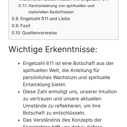
Harmonisierung von spirituellen und
materiellen Bedürfnissen
Engelzahl 611 und Liebe
Fazit
Quellenverweise
Wichtige Erkenntnisse:
Engelzahl 611 ist eine Botschaft aus der
spirituellen Welt, die Anleitung für
persönliches Wachstum und spirituelle
Entwicklung bietet.
Diese Zahl ermutigt uns, unserer Intuition
zu vertrauen und unsere aktuellen
Umstände zu reflektieren, um ihre
Botschaft zu entschlüsseln.
Das Verständnis des Konzepts der
Engelzahlen hilft uns dabei, tiefere