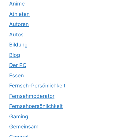
Anime
Athleten
Autoren
Autos
Bildung
Blog
Der PC
Essen
Fernseh-Persönlichkeit
Fernsehmoderator
Fernsehpersönlichkeit
Gaming
Gemeinsam
Generell