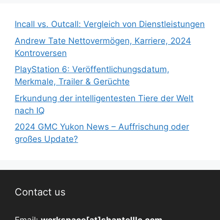
Incall vs. Outcall: Vergleich von Dienstleistungen
Andrew Tate Nettovermögen, Karriere, 2024
Kontroversen
PlayStation 6: Veröffentlichungsdatum,
Merkmale, Trailer & Gerüchte
Erkundung der intelligentesten Tiere der Welt
nach IQ
2024 GMC Yukon News – Auffrischung oder
großes Update?
Contact us