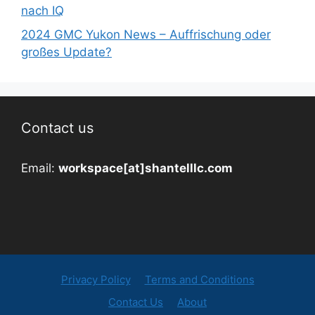
nach IQ
2024 GMC Yukon News – Auffrischung oder
großes Update?
Contact us
Email:
workspace[at]shantelllc.com
Privacy Policy
Terms and Conditions
Contact Us
About