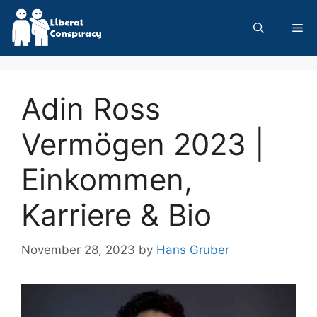
Skip
to
Me
content
Adin Ross
Vermögen 2023 |
Einkommen,
Karriere & Bio
November 28, 2023
by
Hans Gruber