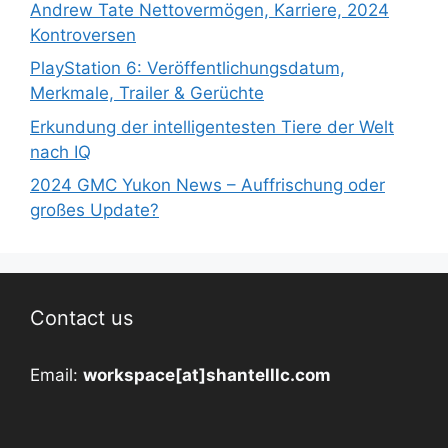
Andrew Tate Nettovermögen, Karriere, 2024
Kontroversen
PlayStation 6: Veröffentlichungsdatum,
Merkmale, Trailer & Gerüchte
Erkundung der intelligentesten Tiere der Welt
nach IQ
2024 GMC Yukon News – Auffrischung oder
großes Update?
Contact us
Email:
workspace[at]shantelllc.com