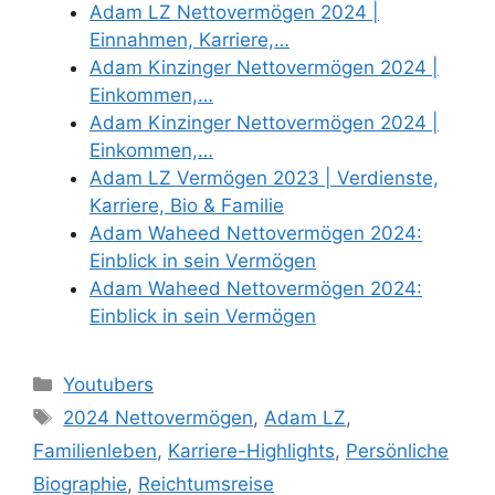
Adam LZ Nettovermögen 2024 |
Einnahmen, Karriere,…
Adam Kinzinger Nettovermögen 2024 |
Einkommen,…
Adam Kinzinger Nettovermögen 2024 |
Einkommen,…
Adam LZ Vermögen 2023 | Verdienste,
Karriere, Bio & Familie
Adam Waheed Nettovermögen 2024:
Einblick in sein Vermögen
Adam Waheed Nettovermögen 2024:
Einblick in sein Vermögen
Categories
Youtubers
Tags
2024 Nettovermögen
,
Adam LZ
,
Familienleben
,
Karriere-Highlights
,
Persönliche
Biographie
,
Reichtumsreise