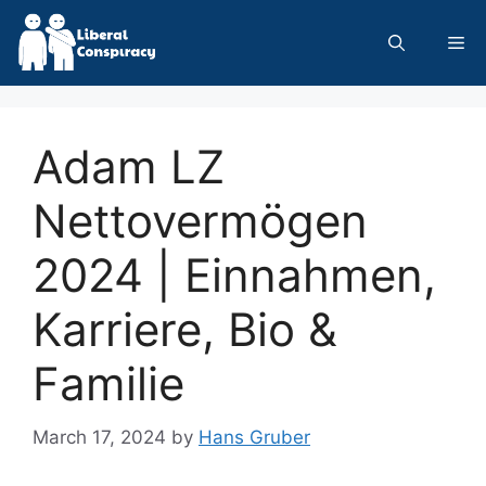
Skip
to
Me
content
Adam LZ
Nettovermögen
2024 | Einnahmen,
Karriere, Bio &
Familie
March 17, 2024
by
Hans Gruber