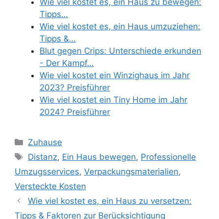
Wie viel kostet es, ein Haus zu bewegen:
Tipps…
Wie viel kostet es, ein Haus umzuziehen:
Tipps &…
Blut gegen Crips: Unterschiede erkunden
- Der Kampf…
Wie viel kostet ein Winzighaus im Jahr
2023? Preisführer
Wie viel kostet ein Tiny Home im Jahr
2024? Preisführer
Categories
Zuhause
Tags
Distanz
,
Ein Haus bewegen
,
Professionelle
Umzugsservices
,
Verpackungsmaterialien
,
Versteckte Kosten
Wie viel kostet es, ein Haus zu versetzen:
Tipps & Faktoren zur Berücksichtigung