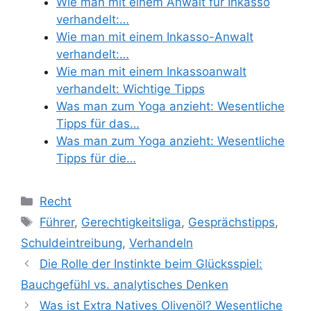
Wie man mit einem Anwalt für Inkasso
verhandelt:…
Wie man mit einem Inkasso-Anwalt
verhandelt:…
Wie man mit einem Inkassoanwalt
verhandelt: Wichtige Tipps
Was man zum Yoga anzieht: Wesentliche
Tipps für das…
Was man zum Yoga anzieht: Wesentliche
Tipps für die…
Categories
Recht
Tags
Führer
,
Gerechtigkeitsliga
,
Gesprächstipps
,
Schuldeintreibung
,
Verhandeln
Die Rolle der Instinkte beim Glücksspiel:
Bauchgefühl vs. analytisches Denken
Was ist Extra Natives Olivenöl? Wesentliche