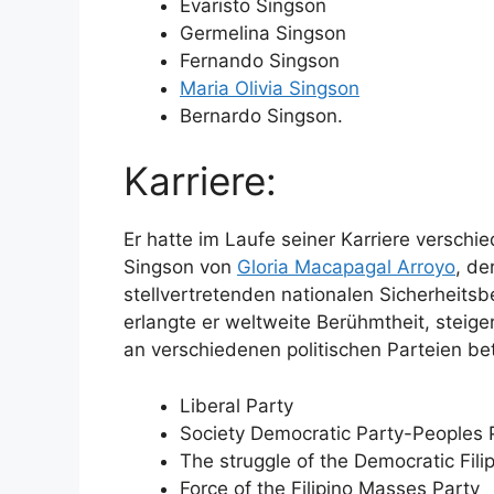
Evaristo Singson
Germelina Singson
Fernando Singson
Maria Olivia Singson
Bernardo Singson.
Karriere:
Er hatte im Laufe seiner Karriere verschi
Singson von
Gloria Macapagal Arroyo
, de
stellvertretenden nationalen Sicherheitsb
erlangte er weltweite Berühmtheit, steig
an verschiedenen politischen Parteien bete
Liberal Party
Society Democratic Party-Peoples
The struggle of the Democratic Fili
Force of the Filipino Masses Party