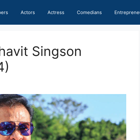
pers
Actors
Actress
Comedians
Entreprene
avit Singson
4)