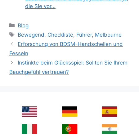
die Sie vor…
Categories
Blog
Tags
Bewegend
,
Checkliste
,
Führer
,
Melbourne
Erforschung von BDSM-Handschellen und
Fesseln
Instinkte beim Glücksspiel: Sollten Sie Ihrem
Bauchgefühl vertrauen?