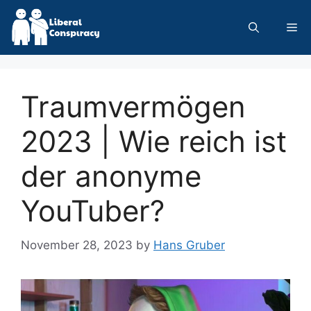
Skip
to
Me
content
Traumvermögen
2023 | Wie reich ist
der anonyme
YouTuber?
November 28, 2023
by
Hans Gruber