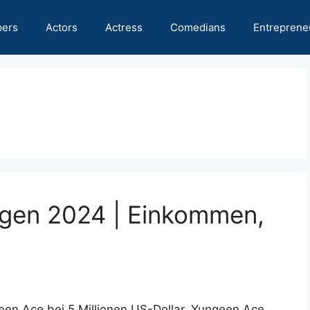
pers
Actors
Actress
Comedians
Entreprene
gen 2024 | Einkommen,
een Ace bei 5 Millionen US-Dollar. Yungeen Ace