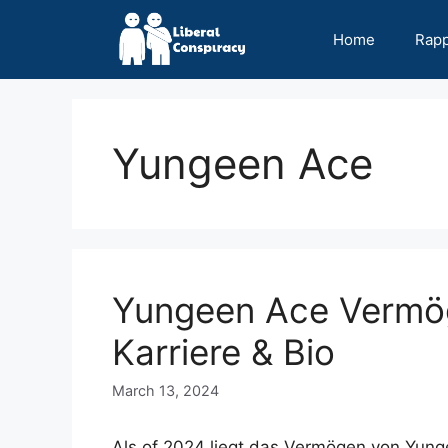
Skip
to
Home
Rap
content
Yungeen Ace
Yungeen Ace Vermö
Karriere & Bio
March 13, 2024
Als of 2024 liegt das Vermögen von Yung