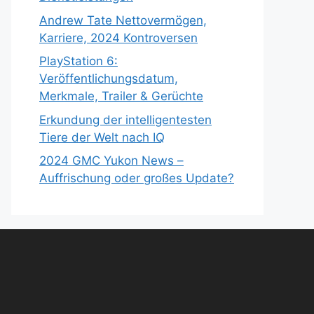
Andrew Tate Nettovermögen,
Karriere, 2024 Kontroversen
PlayStation 6:
Veröffentlichungsdatum,
Merkmale, Trailer & Gerüchte
Erkundung der intelligentesten
Tiere der Welt nach IQ
2024 GMC Yukon News –
Auffrischung oder großes Update?