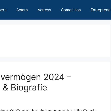
pers
Actors
Actress
Comedians
Entreprene
overmögen 2024 –
 & Biografie
ger YouTuber, der als Imageberater, Life Coach,