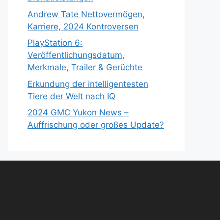
Andrew Tate Nettovermögen,
Karriere, 2024 Kontroversen
PlayStation 6:
Veröffentlichungsdatum,
Merkmale, Trailer & Gerüchte
Erkundung der intelligentesten
Tiere der Welt nach IQ
2024 GMC Yukon News –
Auffrischung oder großes Update?