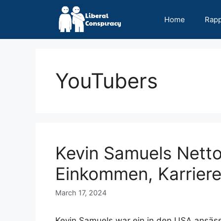
Skip
to
Home
Rap
content
YouTubers
Kevin Samuels Nett
Einkommen, Karriere
March 17, 2024
Kevin Samuels war ein in den USA ansässi