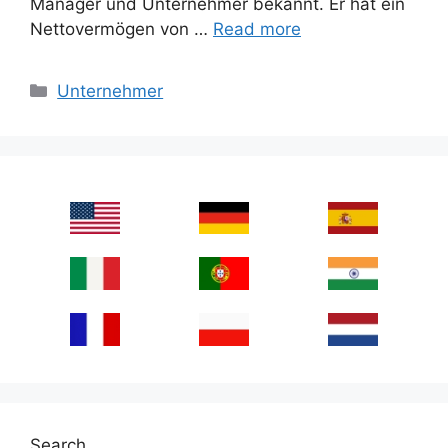
Manager und Unternehmer bekannt. Er hat ein
Nettovermögen von …
Read more
Categories
Unternehmer
Search