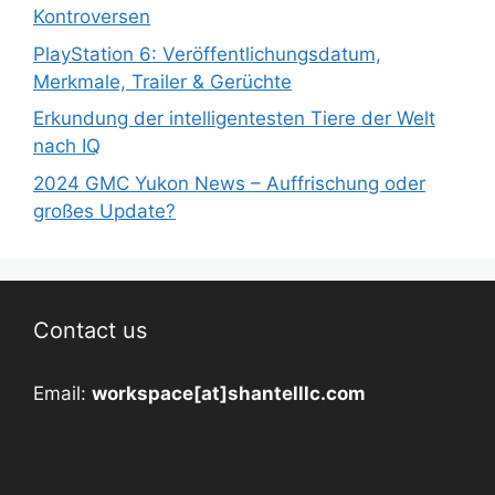
Kontroversen
PlayStation 6: Veröffentlichungsdatum,
Merkmale, Trailer & Gerüchte
Erkundung der intelligentesten Tiere der Welt
nach IQ
2024 GMC Yukon News – Auffrischung oder
großes Update?
Contact us
Email:
workspace[at]shantelllc.com