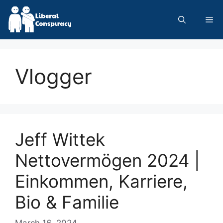
Skip
to
Me
content
Vlogger
Jeff Wittek
Nettovermögen 2024 |
Einkommen, Karriere,
Bio & Familie
March 16, 2024