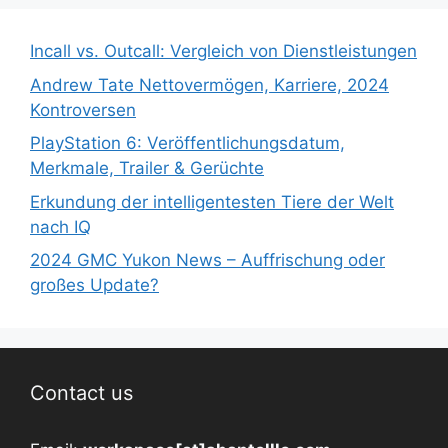
Incall vs. Outcall: Vergleich von Dienstleistungen
Andrew Tate Nettovermögen, Karriere, 2024
Kontroversen
PlayStation 6: Veröffentlichungsdatum,
Merkmale, Trailer & Gerüchte
Erkundung der intelligentesten Tiere der Welt
nach IQ
2024 GMC Yukon News – Auffrischung oder
großes Update?
Contact us