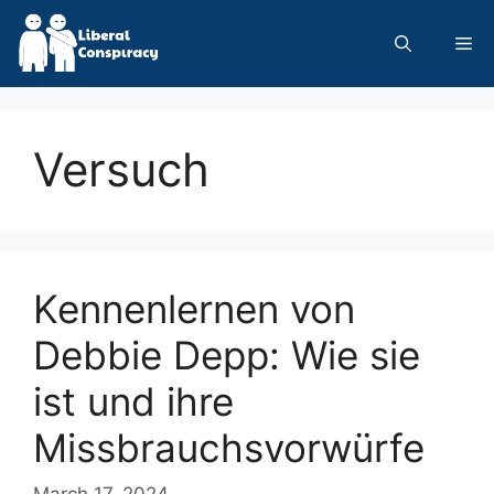
Skip
to
Me
content
Versuch
Kennenlernen von
Debbie Depp: Wie sie
ist und ihre
Missbrauchsvorwürfe
March 17, 2024