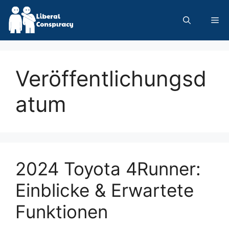
Skip
to
Me
content
Veröffentlichungsd
atum
2024 Toyota 4Runner:
Einblicke & Erwartete
Funktionen