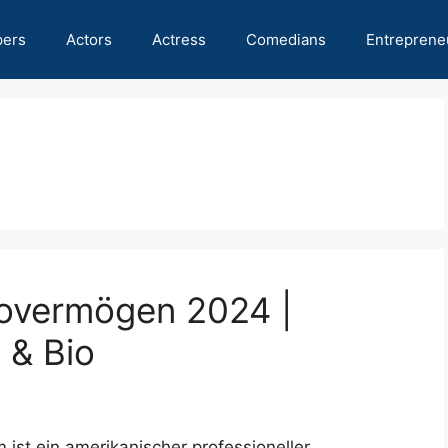
pers
Actors
Actress
Comedians
Entreprene
overmögen 2024 |
 & Bio
st ein amerikanischer professioneller