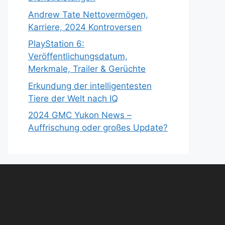
Andrew Tate Nettovermögen,
Karriere, 2024 Kontroversen
PlayStation 6:
Veröffentlichungsdatum,
Merkmale, Trailer & Gerüchte
Erkundung der intelligentesten
Tiere der Welt nach IQ
2024 GMC Yukon News –
Auffrischung oder großes Update?