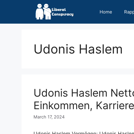
Skip
to
Home
Rap
content
Udonis Haslem
Udonis Haslem Nett
Einkommen, Karriere
March 17, 2024
Udonis Haslem Vermögen: Udonis Haslem i