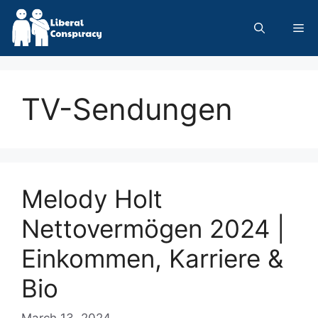
Skip
to
Me
content
TV-Sendungen
Melody Holt
Nettovermögen 2024 |
Einkommen, Karriere &
Bio
March 13, 2024