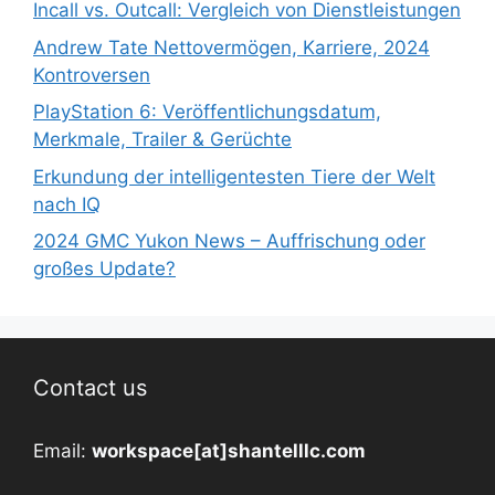
Incall vs. Outcall: Vergleich von Dienstleistungen
Andrew Tate Nettovermögen, Karriere, 2024
Kontroversen
PlayStation 6: Veröffentlichungsdatum,
Merkmale, Trailer & Gerüchte
Erkundung der intelligentesten Tiere der Welt
nach IQ
2024 GMC Yukon News – Auffrischung oder
großes Update?
Contact us
Email:
workspace[at]shantelllc.com