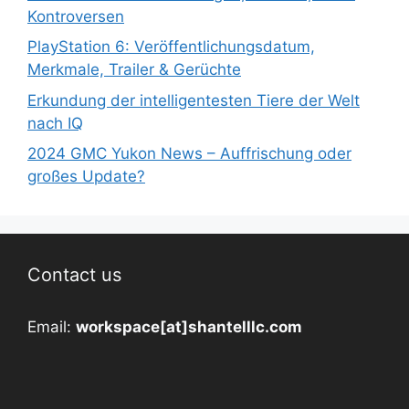
Kontroversen
PlayStation 6: Veröffentlichungsdatum,
Merkmale, Trailer & Gerüchte
Erkundung der intelligentesten Tiere der Welt
nach IQ
2024 GMC Yukon News – Auffrischung oder
großes Update?
Contact us
Email:
workspace[at]shantelllc.com