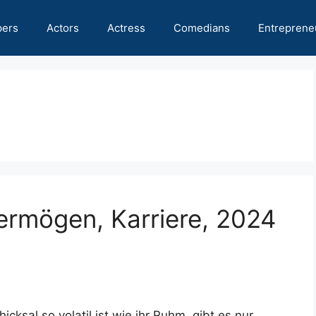
pers
Actors
Actress
Comedians
Entreprene
ermögen, Karriere, 2024
cksal so volatil ist wie ihr Ruhm, gibt es nur