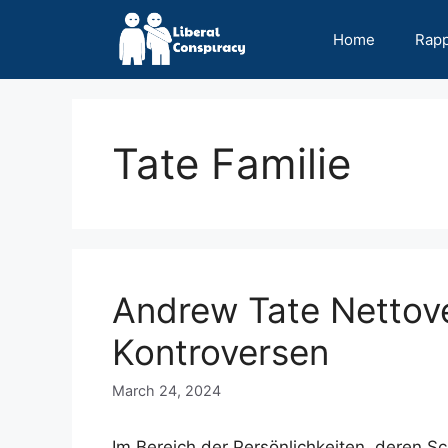
Skip
to
Home
Rap
content
Tate Familie
Andrew Tate Nettov
Kontroversen
March 24, 2024
Im Bereich der Persönlichkeiten, deren Schi