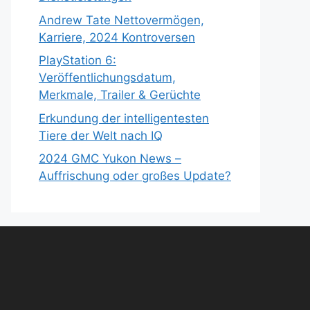
Andrew Tate Nettovermögen,
Karriere, 2024 Kontroversen
PlayStation 6:
Veröffentlichungsdatum,
Merkmale, Trailer & Gerüchte
Erkundung der intelligentesten
Tiere der Welt nach IQ
2024 GMC Yukon News –
Auffrischung oder großes Update?