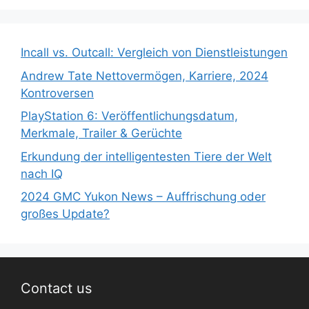
Incall vs. Outcall: Vergleich von Dienstleistungen
Andrew Tate Nettovermögen, Karriere, 2024
Kontroversen
PlayStation 6: Veröffentlichungsdatum,
Merkmale, Trailer & Gerüchte
Erkundung der intelligentesten Tiere der Welt
nach IQ
2024 GMC Yukon News – Auffrischung oder
großes Update?
Contact us