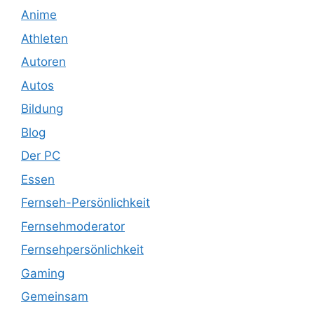
Anime
Athleten
Autoren
Autos
Bildung
Blog
Der PC
Essen
Fernseh-Persönlichkeit
Fernsehmoderator
Fernsehpersönlichkeit
Gaming
Gemeinsam