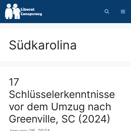
Skip
to
Me
content
Südkarolina
17
Schlüsselerkenntnisse
vor dem Umzug nach
Greenville, SC (2024)
January 26, 2024