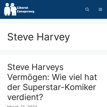
Skip
to
Me
content
Steve Harvey
Steve Harveys
Vermögen: Wie viel hat
der Superstar-Komiker
verdient?
March 13, 2024