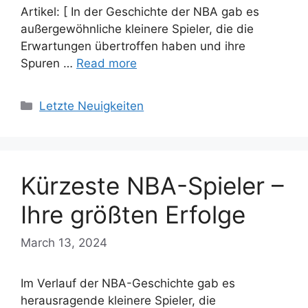
Artikel: [ In der Geschichte der NBA gab es
außergewöhnliche kleinere Spieler, die die
Erwartungen übertroffen haben und ihre
Spuren …
Read more
Categories
Letzte Neuigkeiten
Kürzeste NBA-Spieler –
Ihre größten Erfolge
March 13, 2024
Im Verlauf der NBA-Geschichte gab es
herausragende kleinere Spieler, die