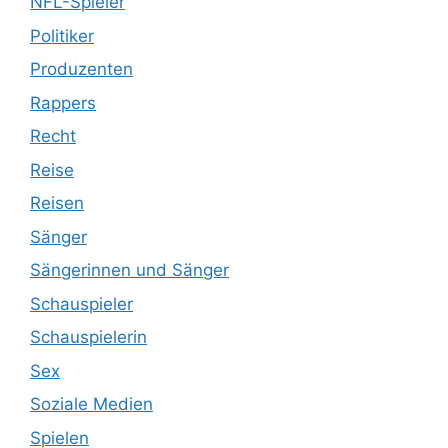
NFL-Spieler
Politiker
Produzenten
Rappers
Recht
Reise
Reisen
Sänger
Sängerinnen und Sänger
Schauspieler
Schauspielerin
Sex
Soziale Medien
Spielen