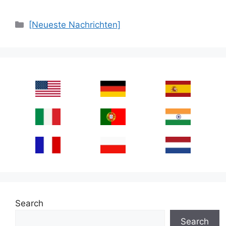
Categories
[Neueste Nachrichten]
Search
Search