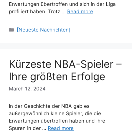
Erwartungen übertroffen und sich in der Liga
profiliert haben. Trotz …
Read more
Categories
[Neueste Nachrichten]
Kürzeste NBA-Spieler –
Ihre größten Erfolge
March 12, 2024
In der Geschichte der NBA gab es
außergewöhnlich kleine Spieler, die die
Erwartungen übertroffen haben und ihre
Spuren in der …
Read more