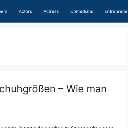
pers
Actors
Actress
Comedians
Entreprene
Schuhgrößen – Wie man
ung von Damenschuhgrößen in Kindergrößen oder