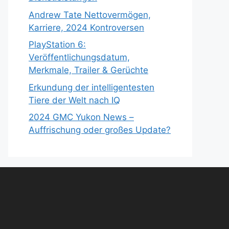
Andrew Tate Nettovermögen,
Karriere, 2024 Kontroversen
PlayStation 6:
Veröffentlichungsdatum,
Merkmale, Trailer & Gerüchte
Erkundung der intelligentesten
Tiere der Welt nach IQ
2024 GMC Yukon News –
Auffrischung oder großes Update?