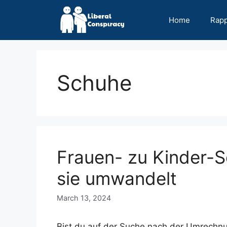
Skip
to
Home
Rap
content
Schuhe
Frauen- zu Kinder-
sie umwandelt
March 13, 2024
Bist du auf der Suche nach der Umrechn