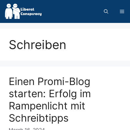
Skip
to
Me
content
Schreiben
Einen Promi-Blog
starten: Erfolg im
Rampenlicht mit
Schreibtipps
March 16, 2024