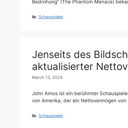
Bedrohung” (The Phantom Menace) bek
Categories
Schauspieler
Jenseits des Bildsc
aktualisierter Nett
March 13, 2024
John Amos ist ein berühmter Schauspieler
von Amerika, der ein Nettovermögen von 
Categories
Schauspieler