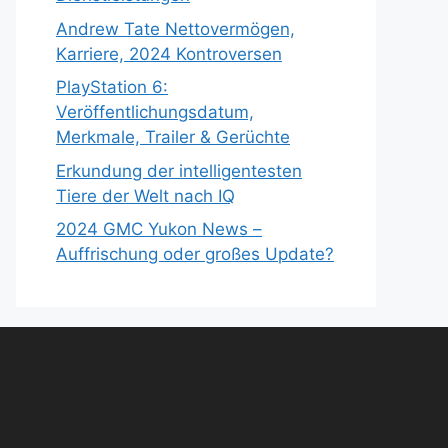
Andrew Tate Nettovermögen,
Karriere, 2024 Kontroversen
PlayStation 6:
Veröffentlichungsdatum,
Merkmale, Trailer & Gerüchte
Erkundung der intelligentesten
Tiere der Welt nach IQ
2024 GMC Yukon News –
Auffrischung oder großes Update?