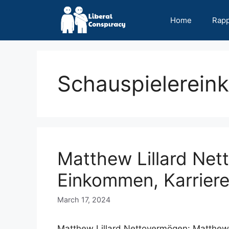
Skip
to
Home
Rap
content
Schauspielerei
Matthew Lillard Net
Einkommen, Karriere,
March 17, 2024
Matthew Lillard Nettovermögen: Matthew L