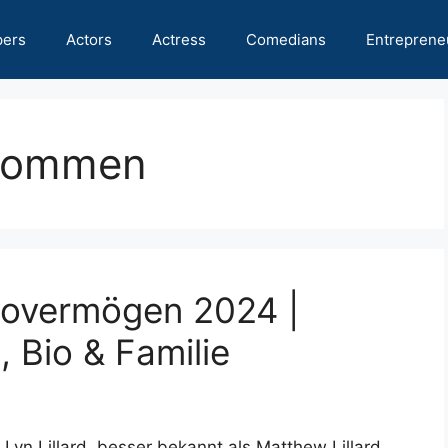
pers
Actors
Actress
Comedians
Entreprene
nkommen
tovermögen 2024 |
 Bio & Familie
yn Lillard, besser bekannt als Matthew Lillard,