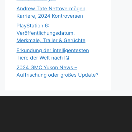
Andrew Tate Nettovermögen,
Karriere, 2024 Kontroversen
PlayStation 6:
Veröffentlichungsdatum,
Merkmale, Trailer & Gerüchte
Erkundung der intelligentesten
Tiere der Welt nach IQ
2024 GMC Yukon News –
Auffrischung oder großes Update?