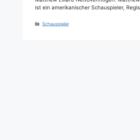
ist ein amerikanischer Schauspieler, Reg
Categories
Schauspieler