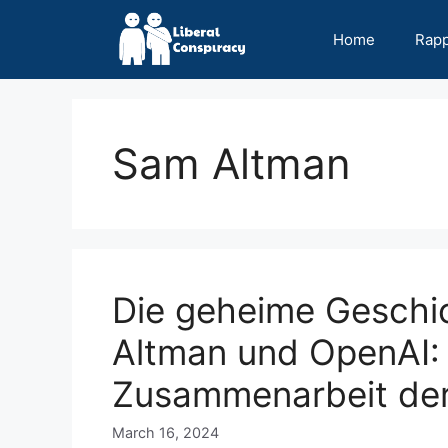
Skip
to
Home
Rap
content
Sam Altman
Die geheime Geschi
Altman und OpenAI: E
Zusammenarbeit der
March 16, 2024