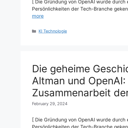
[ Die Gründung von OpenAI wurde durch e
Persönlichkeiten der Tech-Branche geken
more
Categories
KI Technologie
Die geheime Geschi
Altman und OpenAI: E
Zusammenarbeit der
February 29, 2024
[ Die Gründung von OpenAI wurde durch e
Persönlichkeiten der Tech-Branche geken