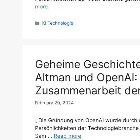
more
Categories
KI Technologie
Geheime Geschichte
Altman und OpenAI: E
Zusammenarbeit der
February 29, 2024
[ Die Gründung von OpenAI wurde durch e
Persönlichkeiten der Technologiebranche
Sam …
Read more