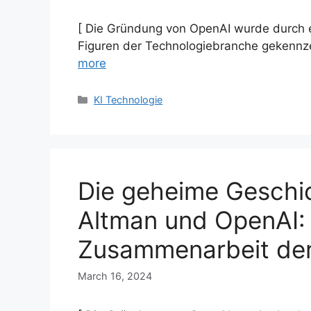
[ Die Gründung von OpenAI wurde durch e
Figuren der Technologiebranche gekennz
more
Categories
KI Technologie
Die geheime Geschi
Altman und OpenAI: E
Zusammenarbeit der
March 16, 2024