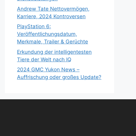
Andrew Tate Nettovermögen,
Karriere, 2024 Kontroversen
PlayStation 6:
Veröffentlichungsdatum,
Merkmale, Trailer & Gerüchte
Erkundung der intelligentesten
Tiere der Welt nach IQ
2024 GMC Yukon News –
Auffrischung oder großes Update?