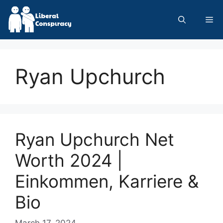
Skip
to
Me
content
Ryan Upchurch
Ryan Upchurch Net
Worth 2024 |
Einkommen, Karriere &
Bio
March 17, 2024