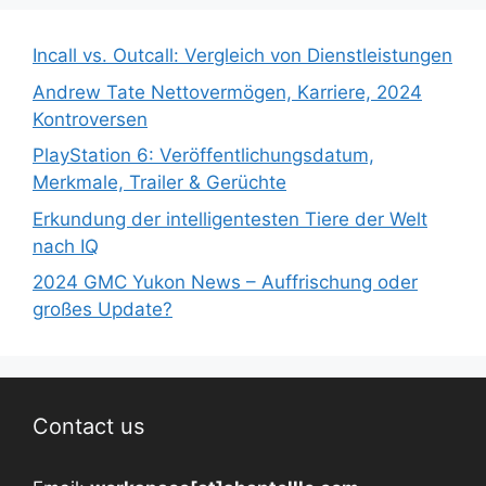
Incall vs. Outcall: Vergleich von Dienstleistungen
Andrew Tate Nettovermögen, Karriere, 2024
Kontroversen
PlayStation 6: Veröffentlichungsdatum,
Merkmale, Trailer & Gerüchte
Erkundung der intelligentesten Tiere der Welt
nach IQ
2024 GMC Yukon News – Auffrischung oder
großes Update?
Contact us