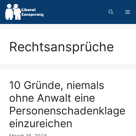
Skip
to
Me
content
Rechtsansprüche
10 Gründe, niemals
ohne Anwalt eine
Personenschadenklage
einzureichen
March 16, 2024