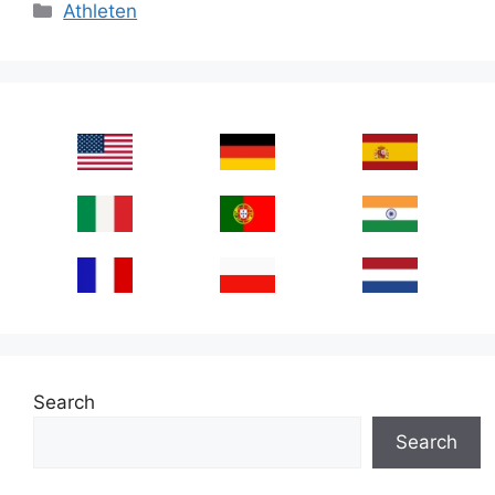
Categories
Athleten
Search
Search