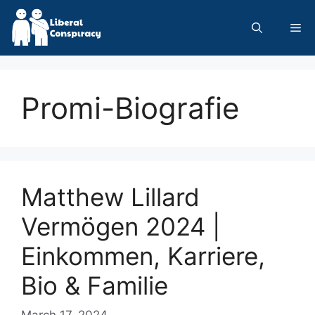
Skip
to
Me
content
Promi-Biografie
Matthew Lillard
Vermögen 2024 |
Einkommen, Karriere,
Bio & Familie
March 17, 2024